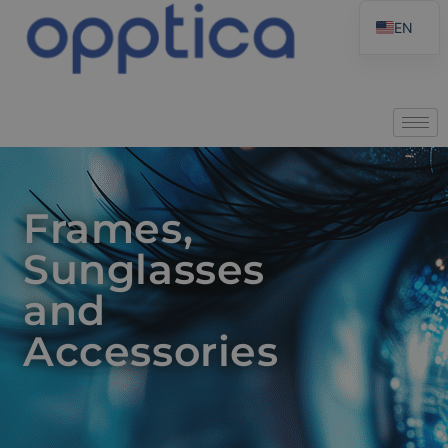
EN
Frames,
Sunglasses
and
Accessories