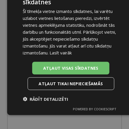
sīkdatnes
Šī tīmekļa vietne izmanto sīkdatnes, lai varētu
uzlabot vietnes lietošanas pieredzi, izvērtēt
vietnes apmeklējuma statistiku, nodrošināt tās
darbību un funkcionalitāti utml. Pārlūkojot vietni,
Jūs akceptējiet nepieciešamo sīkdatņu
izmantošanu. Jūs varat atļaut arī citu sīkdatņu
izmantošanu.
Lasīt vairāk
ATĻAUT VISAS SĪKDATNES
ATĻAUT TIKAI NEPIECIEŠAMĀS
RĀDĪT DETALIZĒTI
POWERED BY COOKIESCRIPT
Nepieciešamās
Statistikas
Mārketinga
sīkdatnes
sīkdatnes
sīkdatnes