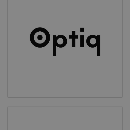
Funkcionālās sīkdatnes
Nepieciešamās sīkdatnes
Statistikas sīkdatnes
Mārketinga sīkdatnes
Funkcionālās sīkdatnes
Šīs sīkdatnes nepieciešamas, lai Jūs varētu apmeklēt un
pārlūkot tīmekļa vietnes saturu un izmantot tās
piedāvātās iespējas. Šīs sīkdatnes identificē Jūsu iekārtu,
bet neizpauž Jūsu identitāti, kā arī tās nevāc un
neapkopo informāciju. Bez šīm sīkdatnēm tīmekļa vietne
nevarēs pilnvērtīgi darboties, piemēram, sniegt
nepieciešamo informāciju vai nodrošināt pieprasītos
pakalpojumus. Šīs sīkdatnes tiek glabātas Jūsu iekārtā līdz
brīdim, kad sīkdatne izpildījusi savu funkciju, bet ne ilgāk
kā divus gadus. Šīs noteikti nepieciešamās sīkdatnes
izvietojas automātiski.
NODROŠINĀTĀJS
DERĪGUMA
NOSAUKUMS
/
JOMA
TERMIŅŠ