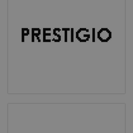
CookieScriptConsent
11 mēneši 3
CookieScript
nedēļas
opptica.eu