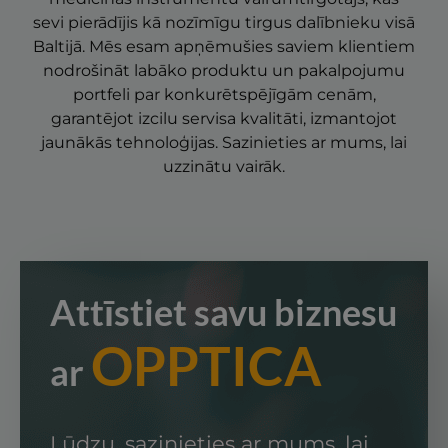
sevi pierādījis kā nozīmīgu tirgus dalībnieku visā
Baltijā. Mēs esam apņēmušies saviem klientiem
nodrošināt labāko produktu un pakalpojumu
portfeli par konkurētspējīgām cenām,
garantējot izcilu servisa kvalitāti, izmantojot
jaunākās tehnoloģijas. Sazinieties ar mums, lai
uzzinātu vairāk.
Attīstiet savu biznesu
OPPTICA
ar
NODROŠINĀTĀJS
DERĪGUMA
NOSAUKUMS
AP
/
JOMA
TERMIŅŠ
_ga
1 gads 1
Šis 
Google LLC
mēnesis
nos
.opptica.eu
Lūdzu, sazinieties ar mums, lai
sais