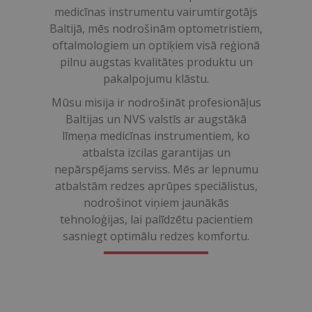
medicīnas instrumentu vairumtirgotājs
Baltijā, mēs nodrošinām optometristiem,
oftalmologiem un optiķiem visā reģionā
pilnu augstas kvalitātes produktu un
pakalpojumu klāstu.
Mūsu misija ir nodrošināt profesionāļus
Baltijas un NVS valstīs ar augstākā
līmeņa medicīnas instrumentiem, ko
atbalsta izcilas garantijas un
nepārspējams serviss. Mēs ar lepnumu
atbalstām redzes aprūpes speciālistus,
nodrošinot viņiem jaunākās
tehnoloģijas, lai palīdzētu pacientiem
sasniegt optimālu redzes komfortu.