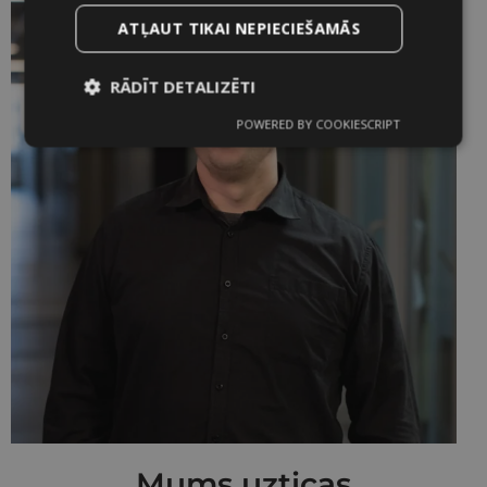
ATĻAUT TIKAI NEPIECIEŠAMĀS
RĀDĪT DETALIZĒTI
POWERED BY COOKIESCRIPT
Nepieciešamās
Statistikas
sīkdatnes
sīkdatnes
Mārketinga
Funkcionālās
sīkdatnes
sīkdatnes
Nepieciešamās sīkdatnes
Statistikas sīkdatnes
Mārketinga sīkdatnes
Funkcionālās sīkdatnes
Mums uzticas