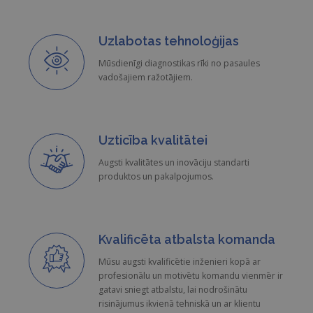
_ga_KJBK4QBSHD
.opptica.eu
1 gads 1
Goo
mēnesis
Ana
Uzlabotas tehnoloģijas
izm
sīkf
sag
Mūsdienīgi diagnostikas rīki no pasaules
sesi
vadošajiem ražotājiem.
stāv
_ga_9T9JB041KN
.opptica.eu
1 gads 1
Goo
mēnesis
Ana
izm
sīkf
Uzticība kvalitātei
sag
sesi
stāv
Augsti kvalitātes un inovāciju standarti
produktos un pakalpojumos.
Kvalificēta atbalsta komanda
Mūsu augsti kvalificētie inženieri kopā ar
profesionālu un motivētu komandu vienmēr ir
gatavi sniegt atbalstu, lai nodrošinātu
risinājumus ikvienā tehniskā un ar klientu