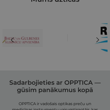
Šīs sīkdatnes nepieciešamas, lai Jūs varētu
apmeklēt un pārlūkot tīmekļa vietnes saturu un
izmantot tās piedāvātās iespējas. Šīs sīkdatnes
identificē Jūsu iekārtu, bet neizpauž Jūsu identitāti,
kā arī tās nevāc un neapkopo informāciju. Bez šīm
sīkdatnēm tīmekļa vietne nevarēs pilnvērtīgi
darboties, piemēram, sniegt nepieciešamo
informāciju vai nodrošināt pieprasītos
pakalpojumus. Šīs sīkdatnes tiek glabātas Jūsu
iekārtā līdz brīdim, kad sīkdatne izpildījusi savu
funkciju, bet ne ilgāk kā divus gadus. Šīs noteikti
nepieciešamās sīkdatnes izvietojas automātiski.
NODROŠINĀTĀJS
DERĪGUMA
NOSAUKUMS
/
JOMA
TERMIŅŠ
CookieScriptConsent
11 mēneši 3
CookieScript
nedēļas
opptica.eu
Sadarbojieties ar OPPTICA —
gūsim panākumus kopā
OPPTICA ir vadošais optikas preču un
medicīnas instrumentu vairumtirgotājs, kas