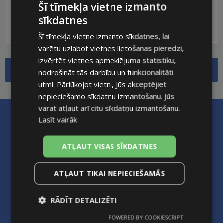
Šī tīmekļa vietne izmanto
sīkdatnes
Šī tīmekļa vietne izmanto sīkdatnes, lai
varētu uzlabot vietnes lietošanas pieredzi,
izvērtēt vietnes apmeklējuma statistiku,
Submit
nodrošināt tās darbību un funkcionalitāti
utml. Pārlūkojot vietni, Jūs akceptējiet
nepieciešamo sīkdatņu izmantošanu. Jūs
varat atļaut arī citu sīkdatņu izmantošanu.
Lasīt vairāk
ATĻAUT VISAS SĪKDATNES
ATĻAUT TIKAI NEPIECIEŠAMĀS
RĀDĪT DETALIZĒTI
POWERED BY COOKIESCRIPT
Nepieciešamās
Statistikas