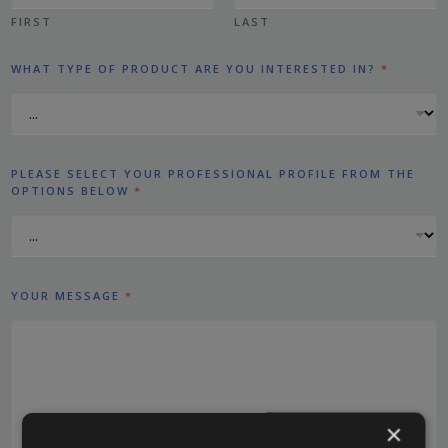
FIRST
LAST
WHAT TYPE OF PRODUCT ARE YOU INTERESTED IN?
*
Y
PLEASE SELECT YOUR PROFESSIONAL PROFILE FROM THE
O
OPTIONS BELOW
*
U
*
T
Y
P
E
YOUR MESSAGE
*
×