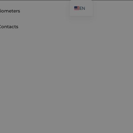
EN
iometers
Contacts