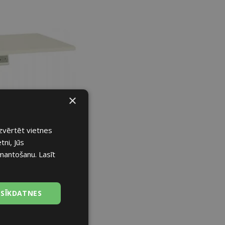
×
izvērtēt vietnes
tni, Jūs
izmantošanu.
Lasīt
 SĪKDATNES