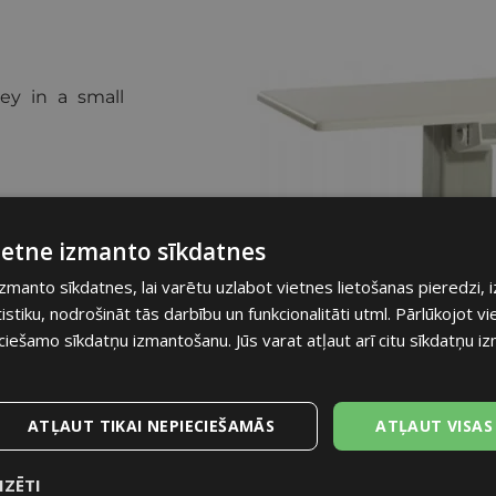
ey in a small
vietne izmanto sīkdatnes
izmanto sīkdatnes, lai varētu uzlabot vietnes lietošanas pieredzi, 
tiku, nodrošināt tās darbību un funkcionalitāti utml. Pārlūkojot vie
ciešamo sīkdatņu izmantošanu. Jūs varat atļaut arī citu sīkdatņu 
ATĻAUT TIKAI NEPIECIEŠAMĀS
ATĻAUT VISAS
IZĒTI