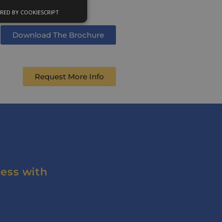
RED BY COOKIESCRIPT
unkcionālās
sīkdatnes
Download The Brochure
Request More Info
ās sīkdatnes
iedāvātās iespējas.
ju. Bez šīm
 nodrošināt
 funkciju, bet ne
ess with
serviss, lai
išanas preferences.
.com sīkfailu