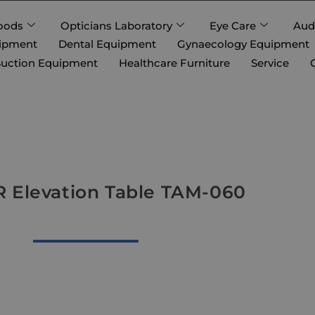
oods
Opticians Laboratory
Eye Care
Aud
uipment
Dental Equipment
Gynaecology Equipment
Suction Equipment
Healthcare Furniture
Service
 Elevation Table TAM-060