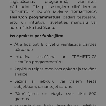
saglabāšanas programmā, vienlaikus
pārbaudot līdz pat astoņiem cilvēkiem ar
TREMETRICS RA660. Iekļautā
TREMETRICS
HearCon programmatūra
padara testēšanu
ērtu un intuitīvu: izvēlieties manuālu vai
automātisku testēšanu.
Īss apraksts par funkcijām:
Ātra līdz pat 8 cilvēku vienlaicīga dzirdes
pārbaude
Intuitīva testēšana ar TREMETRICS
HearCon programmatūru
Papildus telpas monitors apkārtējā trokšņa
analīzei
Saziņa ar jebkuru vai visiem testa
subjektiem, izmantojot sarunu
Pārnēsājams un viegls, sver tikai 500
gramus
Automātiskas balss instrukcijas vairākās