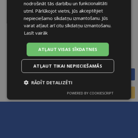
nodrošināt tās darbību un funkcionalitāti
utml. Pārlūkojot vietni, Jūs akceptējiet
nepieciešamo sīkdatņu izmantošanu. Jūs
varat atļaut arī citu sīkdatņu izmantošanu.
Lasīt vairāk
ATĻAUT VISAS SĪKDATNES
ATĻAUT TIKAI NEPIECIEŠAMĀS
Lejupielādēt brošūru
RĀDĪT DETALIZĒTI
Pieprasīt vairāk informācijas
POWERED BY COOKIESCRIPT
Nepieciešamās
Statistikas
sīkdatnes
sīkdatnes
Mārketinga
Funkcionālās
sīkdatnes
sīkdatnes