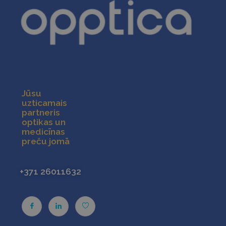
Nepieciešamās sīkdatnes
Statistikas sīkdatnes
Mārketinga sīkdatnes
Funkcionālās sīkdatnes
Jūsu
uzticamais
Šīs sīkdatnes nepieciešamas, lai Jūs varētu
partneris
apmeklēt un pārlūkot tīmekļa vietnes saturu un
izmantot tās piedāvātās iespējas. Šīs sīkdatnes
optikas un
identificē Jūsu iekārtu, bet neizpauž Jūsu identitāti,
medicīnas
kā arī tās nevāc un neapkopo informāciju. Bez šīm
preču jomā
sīkdatnēm tīmekļa vietne nevarēs pilnvērtīgi
darboties, piemēram, sniegt nepieciešamo
informāciju vai nodrošināt pieprasītos
pakalpojumus. Šīs sīkdatnes tiek glabātas Jūsu
+371 26011632
iekārtā līdz brīdim, kad sīkdatne izpildījusi savu
funkciju, bet ne ilgāk kā divus gadus. Šīs noteikti
nepieciešamās sīkdatnes izvietojas automātiski.
NODROŠINĀTĀJS
DERĪGUMA
NOSAUKUMS
/
JOMA
TERMIŅŠ