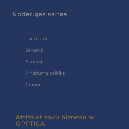
CookieScriptConsent
11 mēneši 3
CookieScript
nedēļas
opptica.eu
Noderīgas saites
Par mums
Sākums
Kontakti
Privātuma politika
Jaunumi
Attīstiet savu biznesu ar
OPPTICA