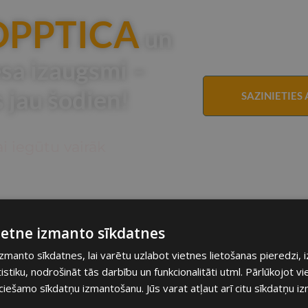
OPPTICA
un
esa izaugsmi –
 jau šodien!
SAZINIETIES
i iegūtu vairāk
vietne izmanto sīkdatnes
izmanto sīkdatnes, lai varētu uzlabot vietnes lietošanas pieredzi, 
tiku, nodrošināt tās darbību un funkcionalitāti utml. Pārlūkojot vie
ciešamo sīkdatņu izmantošanu. Jūs varat atļaut arī citu sīkdatņu 
ONE W