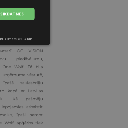
lizēto
iļļu
 SĪKDATNES
a
RED BY COOKIESCRIPT
unkcionālās
sīkdatnes
vasarī OC VISION
avu piedāvājumu,
u One Wolf. Tā bija
ba uzņēmuma vēsturē,
 īpašā saulesbriļļu
ās sīkdatnes
 to kopā ar Latvijas
iedāvātās iespējas.
olu. Kā pašmāju
ju. Bez šīm
 nodrošināt
epojamies atbalstīt
 funkciju, bet ne
zīmolus, īpaši ņemot
ne Wolf apģērbs tiek