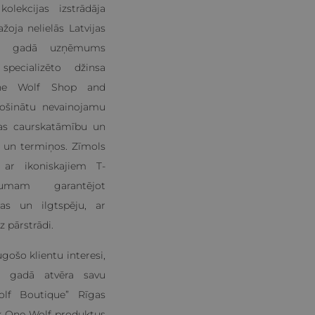
olekcijas izstrādāja
žoja nelielās Latvijas
15. gadā uzņēmums
specializēto džinsa
ne Wolf Shop and
rošinātu nevainojamu
anas caurskatāmību un
 un termiņos. Zīmols
 ar ikoniskajiem T-
umam garantējot
ijas un ilgtspēju, ar
 pārstrādi.
gošo klientu interesi,
 gadā atvēra savu
olf Boutique” Rīgas
ik One Wolf produktus