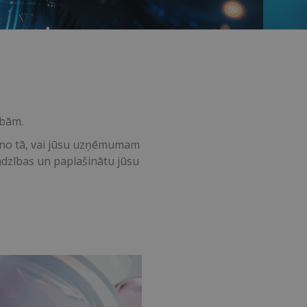
ībām.
i no tā, vai jūsu uzņēmumam
jadzības un paplašinātu jūsu