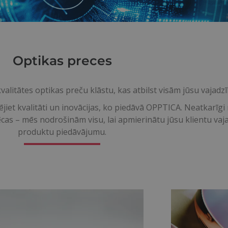
Optikas preces
alitātes optikas preču klāstu, kas atbilst visām jūsu vajadz
ējiet kvalitāti un inovācijas, ko piedāvā OPPTICA. Neatkarīg
lēcas – mēs nodrošinām visu, lai apmierinātu jūsu klientu va
produktu piedāvājumu.