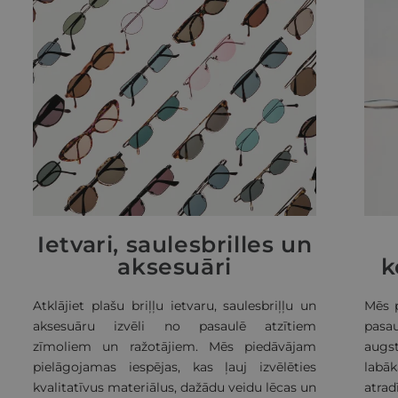
Ietvari, saulesbrilles un
aksesuāri
k
Atklājiet plašu briļļu ietvaru, saulesbriļļu un
Mēs 
aksesuāru izvēli no pasaulē atzītiem
pasa
zīmoliem un ražotājiem. Mēs piedāvājam
augs
pielāgojamas iespējas, kas ļauj izvēlēties
lab
kvalitatīvus materiālus, dažādu veidu lēcas un
atrad