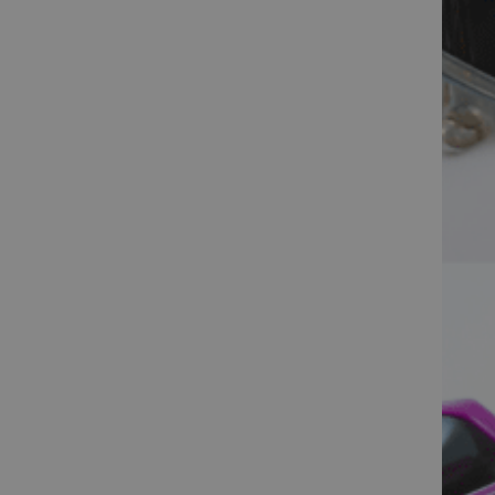
CookieScriptConse
NOSAUKUMS
_ga
_ga_KJBK4QBSHD
_ga_9T9JB041KN