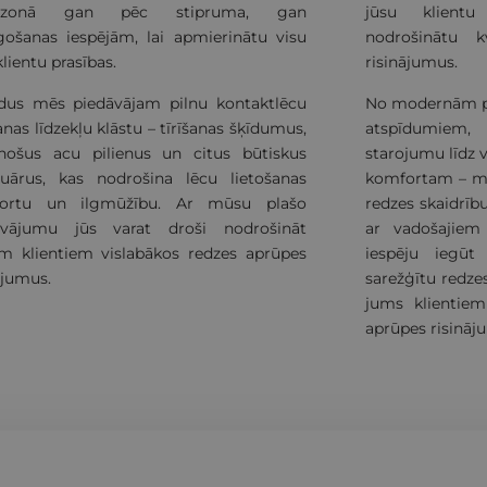
pazonā gan pēc stipruma, gan
jūsu klient
gošanas iespējām, lai apmierinātu visu
nodrošinātu k
klientu prasības.
risinājumus.
ldus mēs piedāvājam pilnu kontaktlēcu
No modernām pā
nas līdzekļu klāstu – tīrīšanas šķīdumus,
atspīdumie
inošus acu pilienus un citus būtiskus
starojumu līdz 
suārus, kas nodrošina lēcu lietošanas
komfortam – mū
ortu un ilgmūžību. Ar mūsu plašo
redzes skaidrīb
āvājumu jūs varat droši nodrošināt
ar vadošajiem
em klientiem vislabākos redzes aprūpes
iespēju iegūt
ājumus.
sarežģītu redze
jums klientiem
aprūpes risināj