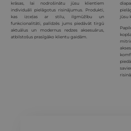
krāsas, lai nodrošinātu jūsu klientiem
dia
individuāli pielāgotus risinājumus. Produkti,
pielā
kas izceļas ar stilu, ilgmūžību un
jūsu 
funkcionalitāti, palīdzēs jums piedāvāt tirgū
Papi
aktuālus un modernus redzes aksesuārus,
kopša
atbilstošus prasīgāko klientu gaidām.
mitr
akse
komf
pied
savi
risin