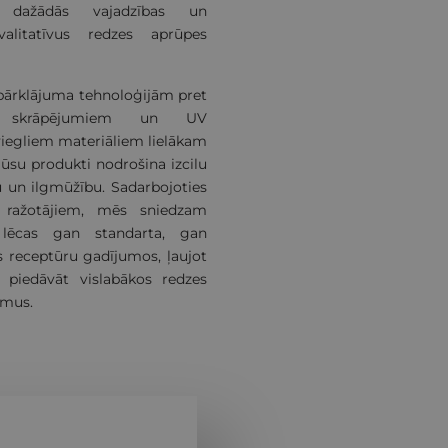
u dažādās vajadzības un
valitatīvus redzes aprūpes
rklājuma tehnoloģijām pret
m, skrāpējumiem un UV
viegliem materiāliem lielākam
su produkti nodrošina izcilu
u un ilgmūžību. Sadarbojoties
 ražotājiem, mēs sniedzam
 lēcas gan standarta, gan
s receptūru gadījumos, ļaujot
 piedāvāt vislabākos redzes
umus.