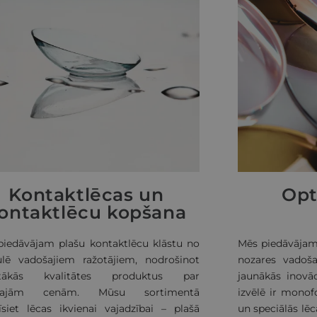
Kontaktlēcas un
Opt
ontaktlēcu kopšana
piedāvājam plašu kontaktlēcu klāstu no
Mēs piedāvājam 
ulē vadošajiem ražotājiem, nodrošinot
nozares vadoša
tākās kvalitātes produktus par
jaunākās inovāc
ākajām cenām. Mūsu sortimentā
izvēlē ir monofo
īsiet lēcas ikvienai vajadzībai – plašā
un speciālās lēc