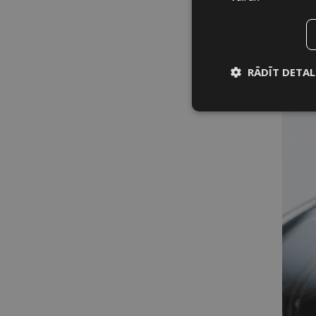
RĀDĪT DETAL
Nepiecieša
sīkdatne
Nepieciešam
Šīs sīkdatnes nepiec
Šīs sīkdatnes identif
sīkdatnēm tīmekļa vi
pieprasītos pakalpoju
ilgāk kā divus gadus.
NOSAUKUMS