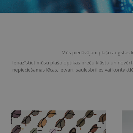
Mēs piedāvājam plašu augstas kv
Iepazīstiet mūsu plašo optikas preču klāstu un novērt
nepieciešamas lēcas, ietvari, saulesbrilles vai kontakt