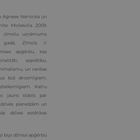
serviss, lai
išanas preferences.
a Agnese Narnicka un
.com sīkfailu
īte Mickeviča 2009.
u zīmolu uzņēmums
. gadā. Zīmols ir
nisex apģērbu, kas
nalitāti, asprātību,
inimalismu, un cenšas
kus būt drosmīgiem,
le Universal
zteiksmīgiem. Katru
 izmantotā analīzes
ek izmantots, lai
uro jauns stāsts par
ntifikatoru piešķirot
atrā vietnes
m dzīves pieredzēm un
ķinātu apmeklētāju,
pārskatos.
ās dzīves estētikas
aglabātu sesijas
aglabātu sesijas
i bija džinsa apģērbu