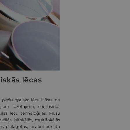
iskās lēcas
plašu optisko lēcu klāstu no
jiem ražotājiem, nodrošinot
ijas lēcu tehnoloģijās. Mūsu
kālās, bifokālās, multifokālās
as, pielāgotas, lai apmierinātu