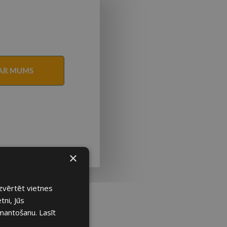
 AR MUMS
×
izvērtēt vietnes
tni, Jūs
izmantošanu.
Lasīt
OLF