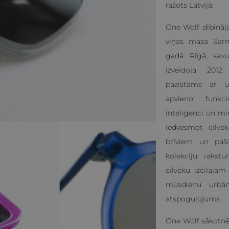
/
JOMA
TERMIŅŠ
ražots Latvijā.
nt
11 mēneši 3
Šo sīkfailu izmanto Cookie-Script.com 
CookieScript
nedēļas
atcerētos apmeklētāju sīkfailu piekr
opptica.eu
One Wolf dibināj
Tas ir nepieciešams, lai Cookie-Script
reklāmkarogs darbotos pareizi.
viņas māsa Sarm
gadā Rīgā, sav
izveidoja 2012
pazīstams ar u
apvieno funkcio
inteliģenci un m
NODROŠINĀTĀJS
DERĪGUMA
APRAKSTS
/
JOMA
TERMIŅŠ
iedvesmot cilvē
1 gads 1
Šis sīkfailu nosaukums ir saistīts ar Goog
Google LLC
brīviem un paši
mēnesis
Analytics - tas ir nozīmīgs Google biežāk
.opptica.eu
pakalpojuma atjauninājums. Šis sīkfails ti
kolekciju rakst
atšķirtu unikālos lietotājus, kā klienta ide
nejauši ģenerētu skaitli. Tas ir iekļauts k
cilvēku izcilajā
pieprasījumā un tiek izmantots, lai aprē
sesiju un kampaņu datus vietņu analīzes 
mūsdienu urbān
.opptica.eu
1 gads 1
Google Analytics izmanto šo sīkfailu, lai s
atspoguļojums.
mēnesis
stāvokli.
.opptica.eu
1 gads 1
Google Analytics izmanto šo sīkfailu, lai s
One Wolf sākotnēj
mēnesis
stāvokli.