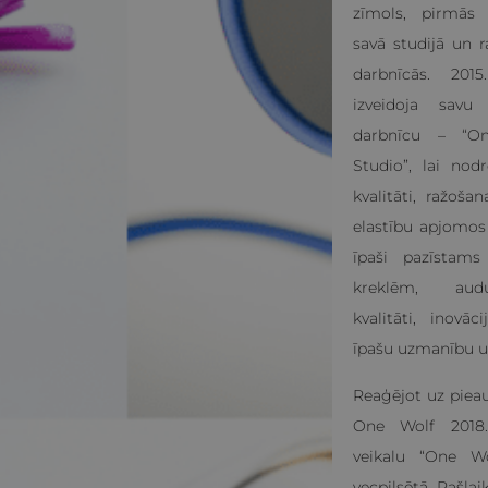
zīmols, pirmās k
savā studijā un ra
darbnīcās. 20
izveidoja savu 
darbnīcu – “O
Studio”, lai nod
kvalitāti, ražoš
elastību apjomos
īpaši pazīstams
kreklēm, aud
kvalitāti, inovāc
īpašu uzmanību uz
Reaģējot uz pieau
One Wolf 2018.
veikalu “One W
vecpilsētā. Pašla