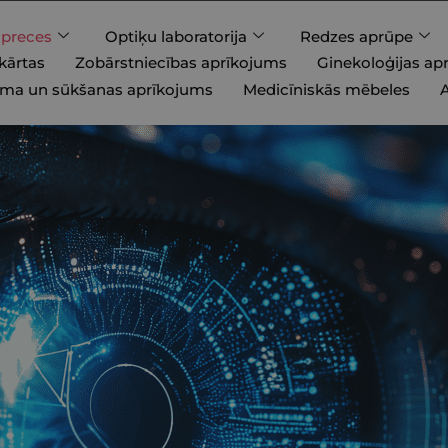
 preces
Optiķu laboratorija
Redzes aprūpe
kārtas
Zobārstniecības aprīkojums
Ginekoloģijas ap
uma un sūkšanas aprīkojums
Medicīniskās mēbeles