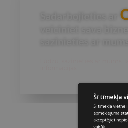
Sadarbojieties ar
veiciniet sava bizn
sazinieties ar mums
Lūdzu, sazinieties ar mums, la
informācijas
Šī tīmekļa 
Šī tīmekļa vietne 
apmeklējuma statis
akceptējiet nepie
vairāk