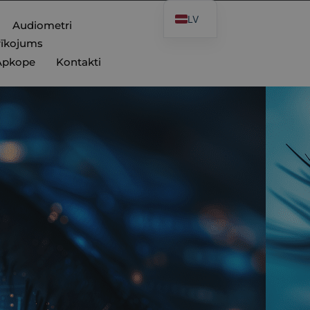
LV
Audiometri
rīkojums
Apkope
Kontakti