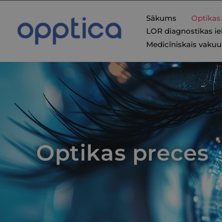
Sākums
Optikas
LOR diagnostikas ie
Medicīniskais vaku
Optikas preces