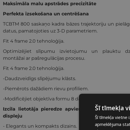
Maksimāla malu apstrādes precizitāte
Perfekta izsekošana un centrēšana
TCBTM 800 saskaņo kadra bāzes trajektoriju un pielā
datus, pamatojoties uz 3-D parametriem.
Fit 4 frame 2.0 tehnoloģija.
Optimizējiet slīpumu izvietojumu un plauktu dz
montāžai ar pašregulācijas procesu.
Fit 4 frame 2.0 tehnoloģija.
-Daudzveidīgs slīpējumu klāsts.
-Piemērots dažādiem rievu profiliem.
-Modificējiet objektīva formu 8 dažādos tā perimetra p
Šī tīmekļa 
Izcila lietotāja pieredze apvienojumā ar ērtu uz
displeju
Šī tīmekļa vietne 
apmeklējuma statis
- Elegants un kompakts dizains.