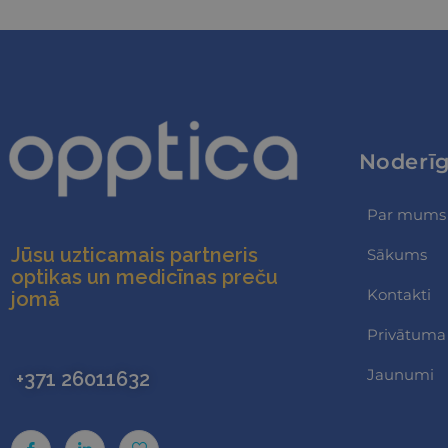
NOSAUKUMS
CookieScriptConse
Noderīg
Par mums
Jūsu uzticamais partneris
Sākums
NOSAUKUMS
optikas un medicīnas preču
Kontakti
jomā
_ga
Privātuma 
Jaunumi
+371 26011632
_ga_KJBK4QBSHD