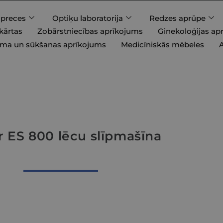
 preces
Optiķu laboratorija
Redzes aprūpe
kārtas
Zobārstniecības aprīkojums
Ginekoloģijas ap
uma un sūkšanas aprīkojums
Medicīniskās mēbeles
or ES 800 lēcu slīpmašīna