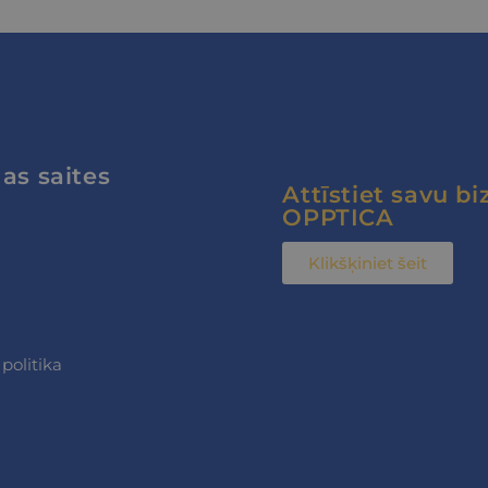
NODROŠINĀTĀJS
DERĪGUMA
APRAKSTS
/
JOMA
TERMIŅŠ
nt
11 mēneši 3
Šo sīkfailu izmanto Cookie-Script.com 
CookieScript
nedēļas
atcerētos apmeklētāju sīkfailu piekr
opptica.eu
Tas ir nepieciešams, lai Cookie-Script
reklāmkarogs darbotos pareizi.
as saites
Attīstiet savu bi
OPPTICA
Klikšķiniet šeit
NODROŠINĀTĀJS
DERĪGUMA
APRAKSTS
/
JOMA
TERMIŅŠ
1 gads 1
Šis sīkfailu nosaukums ir saistīts ar Goog
Google LLC
mēnesis
Analytics - tas ir nozīmīgs Google biežāk
.opptica.eu
politika
pakalpojuma atjauninājums. Šis sīkfails ti
atšķirtu unikālos lietotājus, kā klienta ide
nejauši ģenerētu skaitli. Tas ir iekļauts k
pieprasījumā un tiek izmantots, lai aprē
sesiju un kampaņu datus vietņu analīzes 
.opptica.eu
1 gads 1
Google Analytics izmanto šo sīkfailu, lai s
mēnesis
stāvokli.