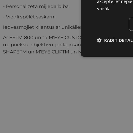
akceptējiet nepie
- Personalizēta mijiedarbība.
vairāk
- Viegli spēlēt saskarni.
Iedvesmojiet klientus ar unikāliem personalizētiem briļļ
Ar ESTM 800 un tā M'EYE CUSTOMTM tīmekļa lietotni v
RĀDĪT DETAL
uz priekšu objektīvu pielāgošanā, izmantojot M'EYE
SHAPETM un M'EYE CLIPTM un M'EYE DIAMOND.
Nepiecieša
sīkdatne
Nepieciešam
Šīs sīkdatnes nepiec
Šīs sīkdatnes identif
sīkdatnēm tīmekļa vi
pieprasītos pakalpoju
ilgāk kā divus gadus.