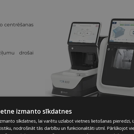
go centrēšanas
iļumu drošai
unktos.
vietne izmanto sīkdatnes
 augšu vērstu
izmanto sīkdatnes, lai varētu uzlabot vietnes lietošanas pieredzi, 
tiku, nodrošināt tās darbību un funkcionalitāti utml. Pārlūkojot vie