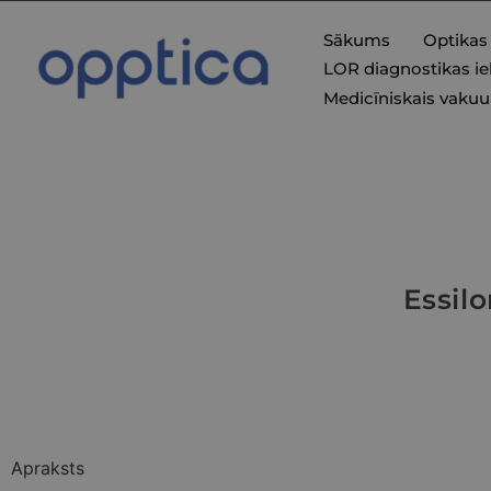
Sākums
Optikas
LOR diagnostikas ie
Medicīniskais vaku
Essil
Apraksts